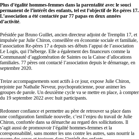
Plus d’égalité hommes-femmes dans la parentalité avec le souci
permanent de l’intérêt des enfants, tel est l’objectif de Re-pères 17.
L’association a été contactée par 77 papas en deux années
d’activité
.
Présidée par Bruno Guillet, ancien directeur adjoint de Tremplin 17, et
impulsée par Julie Chiron, conseillère en économie sociale et familiale,
l’association Re-pères 17 a depuis ses débuts l’appui de l’association
Le Logis, qui l’héberge. Elle a également des financeurs comme la
Communauté d’agglomération de Saintes ou la Caisse d’allocations
familiales. 77 pères ont contacté l’association depuis le démarrage, en
septembre 2020.
Treize accompagnements sont actifs à ce jour, expose Julie Chiron,
rejointe par Nathalie Neveur, psychopraticienne, pour animer les
groupes de parole. Un deuxième cycle va se mettre en place, à compter
du 19 septembre 2022 avec huit participants.
Redonner confiance et permettre au père de retrouver sa place dans
une configuration familiale nouvelle, c’est l’enjeu du travail de Julie
Chiron, confortée dans sa démarche au regard des sollicitations. Il
s’agit aussi de promouvoir l’égalité hommes-femmes et la
coresponsabilité, sans monter les uns contre les autres, sans nourrir la
guerre des sexes et toujours dans l’intérêt des enfants.